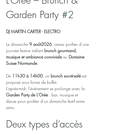
L’Orée – Brunch & 
Garden Party 
#2
DJ MARTIN CARTER - ELECTRO
Le dimanche 
9 août2026
, venez profiter d’une 
journée festive mêlant 
brunch gourmand, 
musique et ambiance conviviale
 au 
Domaine 
Suisse Normande
.
De 
11h30 à 14h00
, un 
brunch sucré-salé
 est 
proposé sous forme de buffet.
L’après-midi, l’événement se prolonge avec la 
Garden Party de L’Orée
 : bar, musique et 
danse pour profiter d’un dimanche festif entre 
amis.
Deux types d’accès 