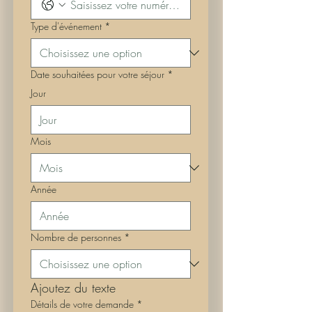
Type d'événement
*
Date souhaitées pour votre séjour
*
Jour
Mois
Année
Nombre de personnes
*
Ajoutez du texte
Détails de votre demande
*