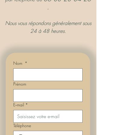
.
Nous vous répondons généralement sous
24 à 48 heures.
Nom
*
Prénom
E‑mail
*
Téléphone