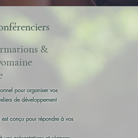
nférenciers
ormations &
Domaine
e
ionnel pour organiser vos
teliers de développement
est conçu pour répondre à vos
 vos présentations et séances