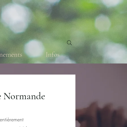
énements
Infos
se Normande
entièrement