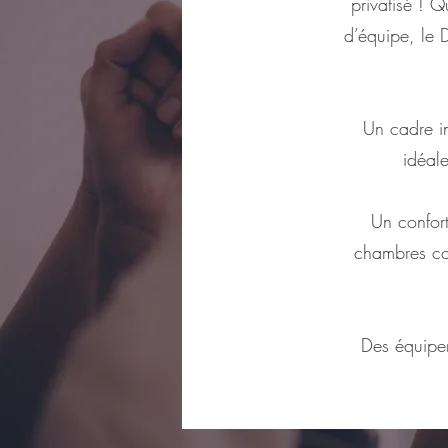
privatisé ! 
d’équipe, le 
Un cadre in
idéale
Un confort
chambres con
Des équipem