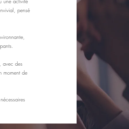
 une activité
vivial, pensé
nvironnante,
ipants.
é, avec des
 un moment de
 nécessaires